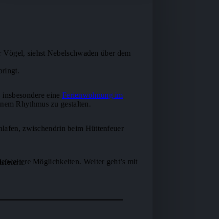
der Vögel, siehst Nebelschwaden über dem
bringt.
– insbesondere eine
Ferienwohnung im
inem Rhythmus zu gestalten.
hlafen, zwischendrin beim Hüttenfeuer
de weitere Möglichkeiten. Weiter geht’s mit
sfeiern.