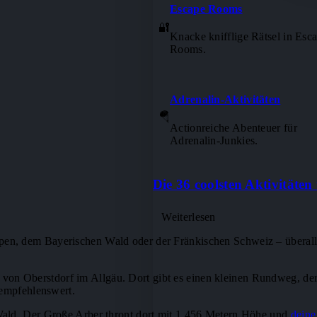
Escape Rooms
🔐
Knacke knifflige Rätsel in Esc
Rooms.
Adrenalin-Aktivitäten
🪂
Actionreiche Abenteuer für
Adrenalin-Junkies.
Die 36 coolsten Aktivitäte
Weiterlesen
lpen, dem Bayerischen Wald oder der Fränkischen Schweiz – überall
 von Oberstdorf im Allgäu. Dort gibt es einen kleinen Rundweg, de
 empfehlenswert.
Wald. Der Große Arber thront dort mit 1.456 Metern Höhe und
dein