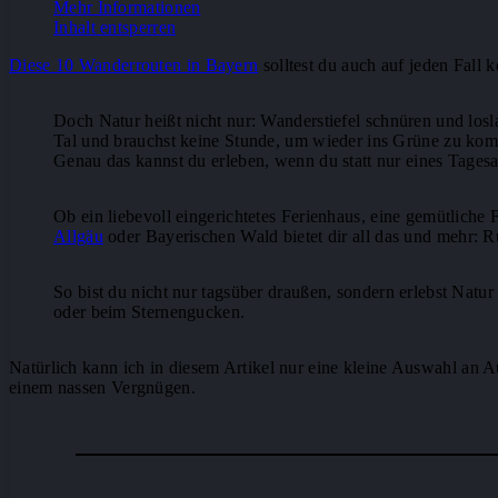
Mehr Informationen
Inhalt entsperren
Diese 10 Wanderrouten in Bayern
solltest du auch auf jeden Fall 
Doch Natur heißt nicht nur: Wanderstiefel schnüren und losl
Tal und brauchst keine Stunde, um wieder ins Grüne zu ko
Genau das kannst du erleben, wenn du statt nur eines Tages
Ob ein liebevoll eingerichtetes Ferienhaus, eine gemütlich
Allgäu
oder Bayerischen Wald bietet dir all das und mehr: 
So bist du nicht nur tagsüber draußen, sondern erlebst Nat
oder beim Sternengucken.
Natürlich kann ich in diesem Artikel nur eine kleine Auswahl an Au
einem nassen Vergnügen.