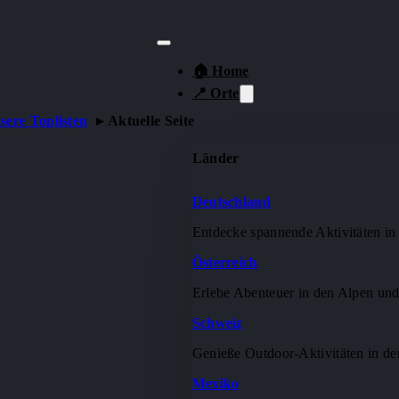
🏠 Home
📍 Orte
sere Toplisten
Aktuelle Seite
Länder
Deutschland
Entdecke spannende Aktivitäten in
Österreich
Erlebe Abenteuer in den Alpen und
Schweiz
Genieße Outdoor-Aktivitäten in de
Mexiko