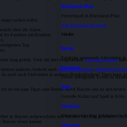
Rheinland-Pfalz
Freizeitspaß in Rheinland-Pfalz.
lange suchen willst:
Alle Regionen anzeigen
ssicht über die Alpen.
Städte
ät für Familien mit Kindern.
n.
verregneten Tag.
Berlin
en.
Entdecke spannende Aktivitäten in 
hre lang gelebt. Viele der hier vorgestellten
Freizeitaktivitäten
habe
Hamburg
in meinen anderen Artikeln auch
Ideen für München
,
München bei R
t du auch nach Aktivitäten in anderen Bundesländern? Dann kann ic
Erlebe aufregende Events in Hamb
Köln
e ich dir ein paar Tipps zum Reisen durch Bayern und zu den besten
Genieße Kultur und Spaß in Köln.
Stuttgart
Erkunde vielseitige Erlebnisse in St
selber in Bayern aufgewachsen und bin sehr viel Zug gefahren. Um
 Bayern reisen kannst.
München