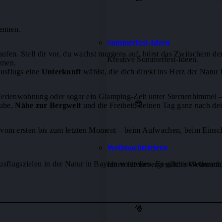
kennen.
Sommerfest-Ideen
aufen. Stell dir vor, du wachst morgens auf, hörst das Zwitschern 
Kreative Sommerfest-Ideen.
mmen.
ausflugs eine
Unterkunft
wählst, die dich direkt ins Herz der Natur 
e Ferienwohnung oder sogar ein Glamping-Zelt unter Sternenhimmel 
😎
Ruhe,
Nähe zur Bergwelt
und die Freiheit, deinen Tag ganz nach de
ur vom ersten bis zum letzten Moment – beim Aufwachen, beim Einsc
Weihnachtsfeiern
sflugszielen in der Natur in Bayern vorstellen. Es gibt noch tausen
Ideen für unvergessliche Weihnacht
🎅