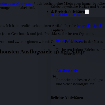
n
günstigen Mietwagen
*. Ich buche meine Mietwagen immer bei Che
Erlebe bayerische Kultur und Abe
erungen mit dabei sind.
⛳ Freizeitaktivitäten
Alle Städte anzeigen
els. Ich habe neulich schon einen Artikel über die
besten Design Ho
Toplisten
für jeden Geschmack und jede Preisklasse die besten Optionen.
Indoor-Aktivitäten
ayern – und zwar beginnen wir mit Outdoor-Erlebnissen in der Natur.
☂️
Die besten Indoor-Erlebnisse be
önsten Ausflugsziele in der Natur
Schmuddelwetter.
Ausflugsziele
🗽
Entdecke die besten Ausflugszi
und Sehenswürdigkeiten.
Beliebte Aktivitäten