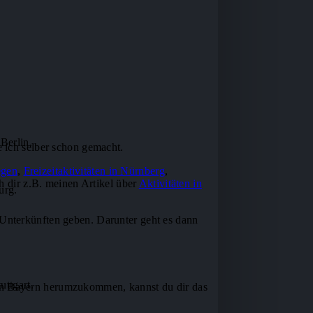
Berlin.
 ich selber schon gemacht.
egen
,
Freizeitaktivitäten in Nürnberg
,
h dir z.B. meinen Artikel über
Aktivitäten in
urg.
 Unterkünften geben. Darunter geht es dann
uttgart.
 in Bayern herumzukommen, kannst du dir das