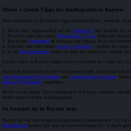
Meine 5 Quick-Tipps für Ausflugsziele in Bayern:
Hier bekommst du die besten Tipps auf einen Blick, wenn du nicht 
1. Mach einen Tagesausflug auf die
Zugspitze*
und genieße die Au
2. Besuche einen der vielen
Tierparks in Bayern.
Eine tolle Aktivit
3. Mach eine
Tagestour*
& bestaune das Schloss Neuschwanenstei
4. Erkunde eines der vielen
Museen in Bayern
– perfekt für einen 
5. In der
Frankentherme
kannst du dich auf Salzwasser treiben lass
Ich bin selber in Bayern aufgewachsen und habe dort mehr als 20 Ja
Suchst du Aktivitäten in einer bestimmten Stadt, dann findest du 
Ausflugstipps für Regensburg
und
Aktivitäten in Augsburg
. Suchs
Baden-Württemberg
empfehlen.
Bevor ich dir meine Top Ausflugsziele in Bayern vorstelle, möcht
direkt weiter mit den Ausflugszielen.
So kommst du in Bayern rum
Bayern hat ein hervorragend ausgebautes Eisenbahnnetz. Ich bin 
Bayernticket
kaufen, mit dem du schon ab knapp 10,- € durch ganz