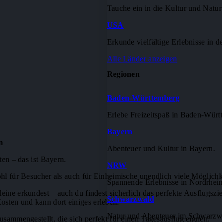
Tauche ein in die Kultur und Natu
USA
Erkunde vielfältige Erlebnisse in 
Alle Länder anzeigen
Regionen
Baden-Württemberg
Erlebe Freizeitspaß in Baden-Würt
Bayern
n
Abenteuer und Kultur in Bayern.
ten – das ist Bayern.
NRW
l für Besucher als auch für Einheimische unendlich viele Möglichke
Spannende Erlebnisse in Nordrhein
eine erkundest – auch du findest sicherlich das perfekte Ausflugszie
Schwarzwald
osten und kann dort einiges erleben.
Natur und Abenteuer im Schwarzw
zusammengestellt, die sich perfekt für einen Tagesausflug eignen.