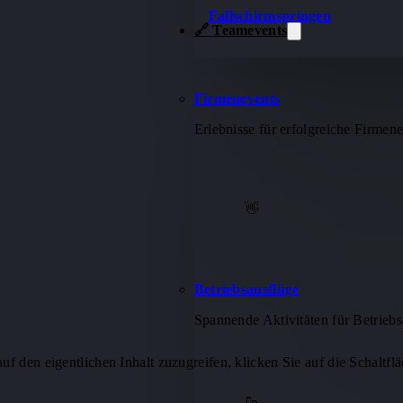
Fallschirmspringen
🔗 Teamevents
Firmenevents
Erlebnisse für erfolgreiche Firmene
👋
Betriebsausflüge
Spannende Aktivitäten für Betriebs
uf den eigentlichen Inhalt zuzugreifen, klicken Sie auf die Schaltflä
🥾