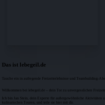
S
S
O
Se
K
Se
Das ist lebegeil.de
Tauche ein in aufregende Freizeiterlebnisse und Teambuilding-Ab
Willkommen bei lebegeil.de – dein Tor zu unvergesslichen Freizei
Ich bin Jan Stein, dein Experte für außergewöhnliche Aktivitäten 
kulinarischen Touren, und teile sie hier mit dir.