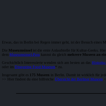
Etwas, das in Berlin bei Regen immer geht, ist der Besuch eines 
Die
Museumsinsel
ist die erste Anlaufstelle für Kultur-Geeks. Hi
dem
Museumsinsel-Pass
kannst du gleich
mehrere Museen an ei
Geschichtlich Interessierte wenden sich am besten an das
Histori
oder im
Disgusting Food Museum
* zu.
Insgesamt gibt es
175 Museen
in Berlin. Damit ist wirklich für je
>> Hier findest du eine hilfreiche
Übersicht der Berliner Museen
<