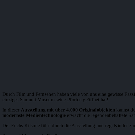
Durch Film und Fernsehen haben viele von uns eine gewisse Faszina
einziges Samurai Museum seine Pforten geöffnet hat!
In dieser
Ausstellung mit über 4.000 Originalobjekten
kannst d
modernste Medientechnologie
erwacht die legendenbehaftete Sa
Der Fuchs Kitsune führt durch die Ausstellung und regt Kinder z