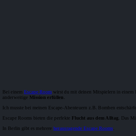
Bei einem
Escape Room
wirst du mit deinen Mitspielern in einem 
anderweitige
Mission erfüllen
.
Ich musste bei meinen Escape-Abenteuern z.B. Bomben entschärf
Escape Rooms bieten die perfekte
Flucht aus dem Alltag
. Das Mi
In Berlin gibt es mehrere
herausragende Escape Rooms
.