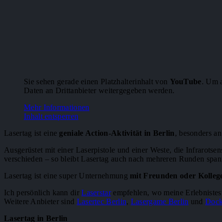
Sie sehen gerade einen Platzhalterinhalt von
YouTube
. Um a
Daten an Drittanbieter weitergegeben werden.
Mehr Informationen
Inhalt entsperren
Lasertag ist eine
geniale Action-Aktivität in Berlin
, besonders a
Ausgerüstet mit einer Laserpistole und einer Weste, die Infrarotse
verschieden – so bleibt Lasertag auch nach mehreren Runden spa
Lasertag ist eine super Unternehmung
mit Freunden oder Kolleg
Ich persönlich kann dir
Laserstar
empfehlen, wo meine Erlebnistest
Weitere Anbieter sind
Lasertec Berlin
,
Lasergame Berlin
und
Doc
Lasertag in Berlin