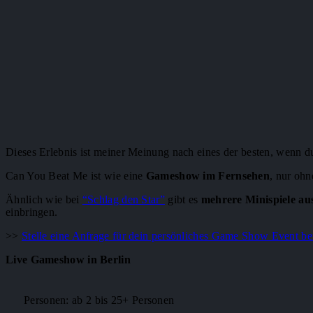
Dieses Erlebnis ist meiner Meinung nach eines der besten, wenn d
Can You Beat Me ist wie eine
Gameshow im Fernsehen
, nur ohn
Ähnlich wie bei
“Schlag den Star”
gibt es
mehrere Minispiele aus
einbringen.
>>
Stelle eine Anfrage für dein persönliches Game Show Event b
Live Gameshow in Berlin
Personen: ab 2 bis 25+ Personen