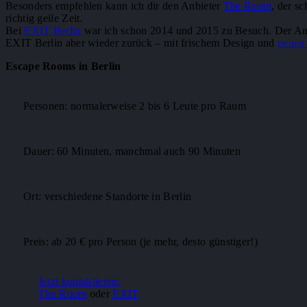
Besonders empfehlen kann ich dir den Anbieter
The Room
, der s
richtig geile Zeit.
Bei
EXIT Berlin
war ich schon 2014 und 2015 zu Besuch. Der Anbi
EXIT Berlin aber wieder zurück – mit frischem Design und
neuen 
Escape Rooms in Berlin
Personen: normalerweise 2 bis 6 Leute pro Raum
Dauer: 60 Minuten, manchmal auch 90 Minuten
Ort: verschiedene Standorte in Berlin
Preis: ab 20 € pro Person (je mehr, desto günstiger!)
Jetzt kontaktieren:
The Room
oder
EXIT