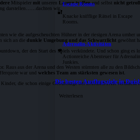
dere
Mitspieler
mit
unseren
Lasern treffen
und selbst
nicht getro
Escape Rooms
ung darstellen……dachten wir.
🔐
Knacke knifflige Rätsel in Escape
Rooms.
nten wie die aufgescheuchten Hühner in der riesigen Arena umher u
n sich an die
dunkle Umgebung und das Schwarzlicht
gewöhnt ha
Adrenalin-Aktivitäten
ntdown, der den Start des Spiels verkündete. Und schon ging es los
🪂
Actionreiche Abenteuer für Adrenalin
Junkies.
. Raus aus der Arena und den Westen stürmten alle zu den Bildschi
efferquote war und
welches Team am stärksten gewesen ist
.
Die besten Ausflugsziele in Duis
n Kinder, die schon einige Geburtstage bei LASERSTAR verbracht ha
Weiterlesen