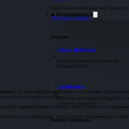
Erlebe bayerische Kultur und Abenteuer
⛳ Freizeitaktivitäten
Alle Städte anzeigen
Toplisten
Indoor-Aktivitäten
☂️
Die besten Indoor-Erlebnisse bei
Schmuddelwetter.
Ausflugsziele
 suchen
. Zu lange darf man jedoch auch nicht an einer Stelle verwe
🗽
in einer Ecke auf der Lauer liegen.
Entdecke die besten Ausflugsziele un
Sehenswürdigkeiten.
Mitspieler ergattern konnte, sollte man auch Ausschau nach sogenann
eidenden Ausschlag geben. Aber auch die Aktivierung des Schnellf
Beliebte Aktivitäten