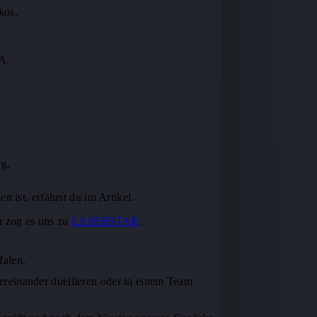
kos.
SA.
rg.
 ist, erfährst du im Artikel.
n zog es uns zu
LASERSTAR
.
falen.
reinander duellieren oder in einem Team