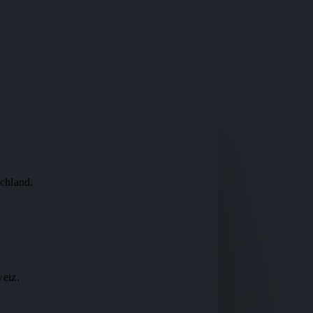
chland.
.
weiz.