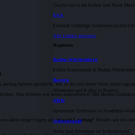
Tauche ein in die Kultur und Natur Mexi
USA
Erkunde vielfältige Erlebnisse in den U
Alle Länder anzeigen
Regionen
Baden-Württemberg
Erlebe Freizeitspaß in Baden-Württembe
t
Bayern
asertag Spielen geschickt. Wie es ihr und ihrem Team dabei ergangen
Abenteuer und Kultur in Bayern.
chkeiten. Was könnten wir neues ausprobieren? Mit diesem Gedanke
NRW
Spannende Erlebnisse in Nordrhein-West
uns allen einige Fragen auf.
Was ist Lasertag?
Werden wir uns unte
Schwarzwald
Natur und Abenteuer im Schwarzwald.