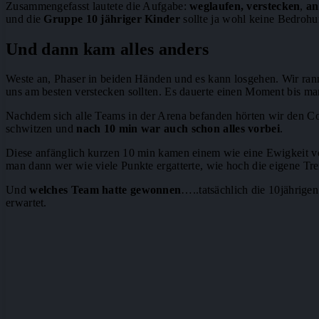
Zusammengefasst lautete die Aufgabe:
weglaufen, verstecken
,
an
und die
Gruppe 10 jähriger Kinder
sollte ja wohl keine Bedroh
Und dann kam alles anders
Weste an, Phaser in beiden Händen und es kann losgehen. Wir ran
uns am besten verstecken sollten. Es dauerte einen Moment bis ma
Nachdem sich alle Teams in der Arena befanden hörten wir den Cou
schwitzen und
nach 10 min war auch schon alles vorbei
.
Diese anfänglich kurzen 10 min kamen einem wie eine Ewigkeit vor
man dann wer wie viele Punkte ergatterte, wie hoch die eigene Tr
Und
welches Team hatte gewonnen
…..tatsächlich die 10jährige
erwartet.