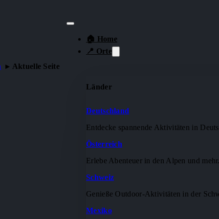
🏠 Home
📍 Orte
n
Aktuelle Seite
Länder
Deutschland
Entdecke spannende Aktivitäten in Deuts
Österreich
Erlebe Abenteuer in den Alpen und mehr
Schweiz
Genieße Outdoor-Aktivitäten in der Sch
Mexiko