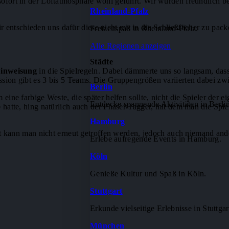
s sofort in der Loftatmosphäre wohl geführt. Wir wurden freundlich
Rheinland-Pfalz
 entschieden uns dafür diese nicht mit in die Schließfächer zu pack
Freizeitspaß in Rheinland-Pfalz.
Alle Regionen anzeigen
Städte
Einweisung
in die Spielregeln. Dabei dämmerte uns so langsam, dass
ssion gibt es 3 bis 5 Teams. Die Gruppengrößen variierten dabei zw
Berlin
m eine farbige Weste, die später helfen sollte, nicht die Spieler de
Entdecke spannende Aktivitäten in Berlin
o
hatte, hing natürlich auch der Phaser/Tagger, mit dem man die Spi
Hamburg
eit kann man nicht erneut getroffen werden, jedoch auch niemand ande
Erlebe aufregende Events in Hamburg.
Köln
Genieße Kultur und Spaß in Köln.
Stuttgart
Erkunde vielseitige Erlebnisse in Stuttgar
München