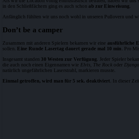
Als wir die Location völlig enthusiastisch betraten, haben wir un
in den Schließfächern ging es auch schon
ab zur Einweisung
.
Anfänglich fühlten wir uns noch wohl in unseren Pullovern und wir
Don’t be a camper
Zusammen mit anderen Spielern bekamen wir eine
ausführliche 
sollen.
Eine Runde Lasertag dauert gerade mal 10 min
. Pro Mi
Insgesamt standen
30 Westen zur Verfügung
. Jeder Spieler beka
die auch noch einen Eigennamen wie
Elvis, The Rock
oder
Djang
natürlich ungefährlichen Laserstrahl, markieren musste.
Einmal getroffen, wird man für 5 sek. deaktiviert
. In dieser Z