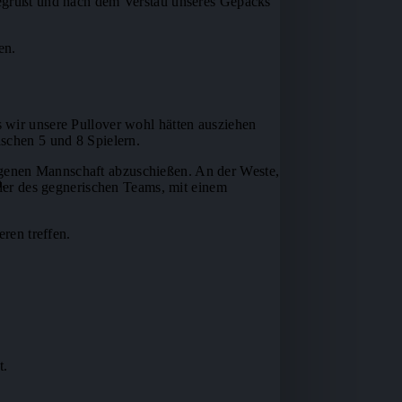
 begrüßt und nach dem Verstau unseres Gepäcks
en.
 wir unsere Pullover wohl hätten ausziehen
ischen 5 und 8 Spielern.
r eigenen Mannschaft abzuschießen. An der Weste,
.
eler des gegnerischen Teams, mit einem
ren treffen.
t.