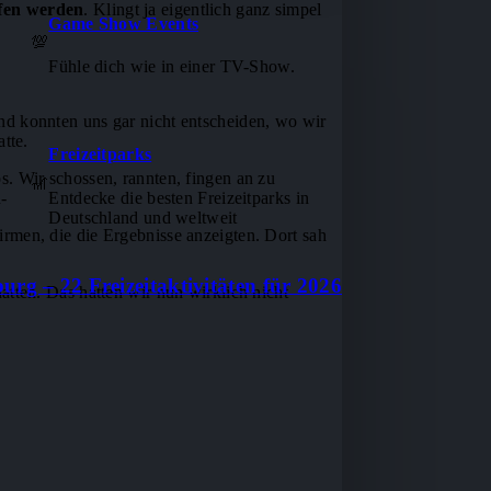
ffen werden
. Klingt ja eigentlich ganz simpel
Game Show Events
💯
Fühle dich wie in einer TV-Show.
nd konnten uns gar nicht entscheiden, wo wir
tte.
Freizeitparks
. Wir schossen, rannten, fingen an zu
🎢
-
Entdecke die besten Freizeitparks in
Deutschland und weltweit
rmen, die die Ergebnisse anzeigten. Dort sah
burg – 22 Freizeitaktivitäten für 2026
tten. Das hatten wir nun wirklich nicht