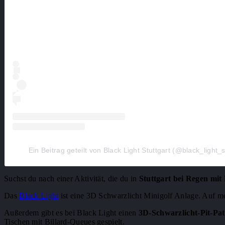
Ein Beitrag geteilt von Black Light Stuttgart (@black_light_s
Suchst du nach einer Aktivität, die du in
Stuttgart bei Regen mi
Das
Black Light
ist eine 3D Schwarzlicht Minigolf Anlage. Auf me
Außerdem gibt es bei Black Light einen
3D-Schwarzlicht-Pit-Pat
Tischen mit Billard-Queues gespielt.