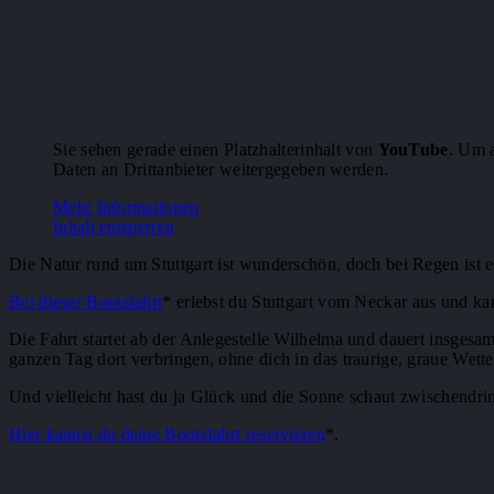
Sie sehen gerade einen Platzhalterinhalt von
YouTube
. Um a
Daten an Drittanbieter weitergegeben werden.
Mehr Informationen
Inhalt entsperren
Die Natur rund um Stuttgart ist wunderschön, doch bei Regen ist
Bei dieser Bootsfahrt
* erlebst du Stuttgart vom Neckar aus und 
Die Fahrt startet ab der Anlegestelle Wilhelma und dauert insges
ganzen Tag dort verbringen, ohne dich in das traurige, graue Wett
Und vielleicht hast du ja Glück und die Sonne schaut zwischendrin
Hier kannst du deine Bootsfahrt reservieren
*.