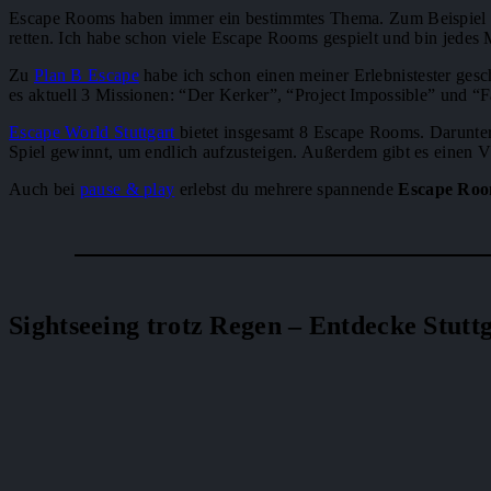
Escape Rooms haben immer ein bestimmtes Thema. Zum Beispiel 
retten. Ich habe schon viele Escape Rooms gespielt und bin jedes 
Zu
Plan B Escape
habe ich schon einen meiner Erlebnistester ges
es aktuell 3 Missionen: “Der Kerker”, “Project Impossible” und “F
Escape World Stuttgart
bietet insgesamt 8 Escape Rooms. Darunter
Spiel gewinnt, um endlich aufzusteigen. Außerdem gibt es einen
Auch bei
pause & play
erlebst du mehrere spannende
Escape Roo
Sightseeing trotz Regen – Entdecke Stutt