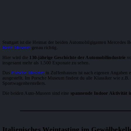
Stuttgart ist die Heimat der beiden Automobilgiganten Mercedes 
Benz Museum
genau richtig.
Hier wird die
130-jährige Geschichte der Automobilindustrie
vo
insgesamt mehr als 1.500 Exponate zu sehen.
Das
Porsche Museum
in Zuffenhausen ist nach eigenen Angaben e
ausgestellt. Im Porsche Museum findest du alle Klassiker wie z.B.
Sportwagenherstellers.
Die beiden Auto-Museen sind eine
spannende Indoor Aktivität i
Italienisches Weintasting im Gewölbekell