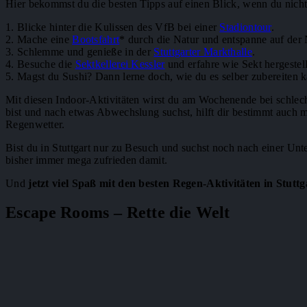
Hier bekommst du die besten Tipps auf einen Blick, wenn du nicht 
1. Blicke hinter die Kulissen des VfB bei einer
Stadiontour
.
2. Mache eine
Bootsfahrt
* durch die Natur und entspanne auf der 
3. Schlemme und genieße in der
Stuttgarter Markthalle
.
4. Besuche die
Sektkellerei Kessler
und erfahre wie Sekt hergestell
5. Magst du Sushi? Dann lerne doch, wie du es selber zubereiten k
Mit diesen Indoor-Aktivitäten wirst du am Wochenende bei schlec
bist und nach etwas Abwechslung suchst, hilft dir bestimmt auch 
Regenwetter.
Bist du in Stuttgart nur zu Besuch und suchst noch nach einer Unt
bisher immer mega zufrieden damit.
Und
jetzt viel Spaß mit den besten Regen-Aktivitäten in Stuttg
Escape Rooms – Rette die Welt