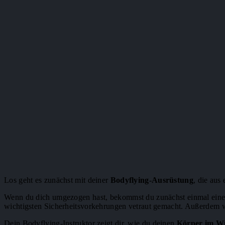
Los geht es zunächst mit deiner
Bodyflying-Ausrüstung
, die aus
Wenn du dich umgezogen hast, bekommst du zunächst einmal eine Ei
wichtigsten Sicherheitsvorkehrungen vetraut gemacht. Außerdem w
Dein Bodyflying-Instruktor zeigt dir, wie du deinen
Körper im W