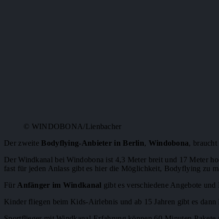
© WINDOBONA/Lienbacher
Der zweite
Bodyflying-Anbieter in Berlin
,
Windobona
, braucht
Der Windkanal bei Windobona ist 4,3 Meter breit und 17 Meter ho
fast für jeden Anlass gibt es hier die Möglichkeit, Bodyflying zu 
Für
Anfänger im Windkanal
gibt es verschiedene Angebote und 
Kinder fliegen beim Kids-Airlebnis und ab 15 Jahren gibt es dan
Sportflieger mit Windkanal-Erfahrung können 60-Minuten-Pakete 