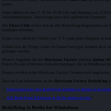
haben.
Jeden Mittwoch von 17.30 bis 19.00 Uhr und Sonntag von 12.00 b
Aufwärmübungen, Tunnelyoga und viele spielerische Elemente.
Der
Flyers Club
richtet sich an alle Bodyflying-Begeisterten aus 
einsteigen möchten.
Gegen eine jährliche Gebühr von 75 € erhält jedes Mitglied zu bes
Sobald sich die Flieger sicher im Tunnel bewegen, können auch me
geflogen werden.
Weitere Angebote bei der
Hurricane Factory
sind das
Indoor AF
Pakete für alle erfahrenen Fallschirmspringer, die im Windkanal i
Ebenso werden in der Hurricane Factory Firmenevents angeboten.
Hast du Lust bekommen, in der
Hurricane Factory Bodyflying
z
->
Dann buche hier dein Bodyflying-Erlebnis in Berlin in der Hur
->
Alle Bodyflying-Erlebnisse in Berlin findest du hier
*
Bodyflying in Berlin bei Windobona