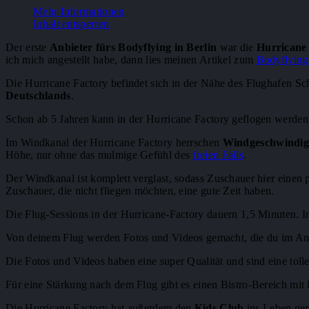
Mehr Informationen
Inhalt entsperren
Der erste
Anbieter fürs Bodyflying in Berlin
war die
Hurricane
ich mich angestellt habe, dann lies meinen Artikel zum
Bodyflying 
Die Hurricane Factory befindet sich in der Nähe des Flughafen S
Deutschlands
.
Schon ab 5 Jahren kann in der Hurricane Factory geflogen werden. D
Im Windkanal der Hurricane Factory herrschen
Windgeschwindigk
Höhe, nur ohne das mulmige Gefühl des
freien Falls
.
Der Windkanal ist komplett verglast, sodass Zuschauer hier einen
Zuschauer, die nicht fliegen möchten, eine gute Zeit haben.
Die Flug-Sessions in der Hurricane-Factory dauern 1,5 Minuten. I
Von deinem Flug werden Fotos und Videos gemacht, die du im Ansc
Die Fotos und Videos haben eine super Qualität und sind eine toll
Für eine Stärkung nach dem Flug gibt es einen Bistro-Bereich mit
Die Hurricane Factory hat außerdem den
Kids Club
ins Leben geru