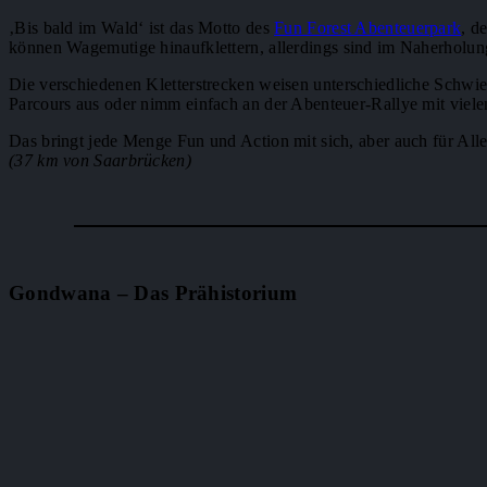
‚Bis bald im Wald‘ ist das Motto des
Fun Forest Abenteuerpark
, d
können Wagemutige hinaufklettern, allerdings sind im Naherholung
Die verschiedenen Kletterstrecken weisen unterschiedliche Schwieri
Parcours aus oder nimm einfach an der Abenteuer-Rallye mit viele
Das bringt jede Menge Fun und Action mit sich, aber auch für Alle
(37 km von Saarbrücken)
Gondwana – Das Prähistorium