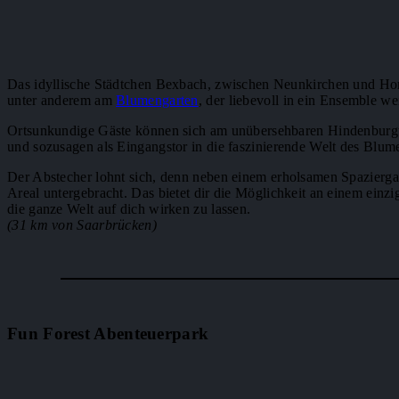
Das idyllische Städtchen Bexbach, zwischen Neunkirchen und Homb
unter anderem am
Blumengarten
, der liebevoll in ein Ensemble wei
Ortsunkundige Gäste können sich am unübersehbaren Hindenburgt
und sozusagen als Eingangstor in die faszinierende Welt des Blume
Der Abstecher lohnt sich, denn neben einem erholsamen Spazierga
Areal untergebracht. Das bietet dir die Möglichkeit an einem ein
die ganze Welt auf dich wirken zu lassen.
(31 km von Saarbrücken)
Fun Forest Abenteuerpark