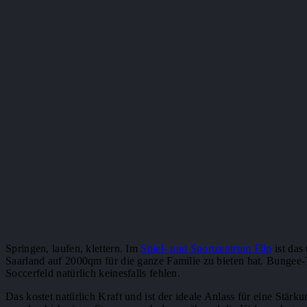
Springen, laufen, klettern. Im
Spiel- und Sportzentrum Flip
ist das
Saarland auf 2000qm für die ganze Familie zu bieten hat. Bungee-
Soccerfeld natürlich keinesfalls fehlen.
Das kostet natürlich Kraft und ist der ideale Anlass für eine Stär