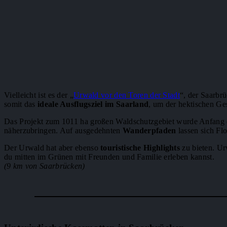
Vielleicht ist es der „
Urwald vor den Toren der Stadt
“, der Saarbr
somit das
ideale Ausflugsziel im Saarland
, um der hektischen Ges
Das Projekt zum 1011 ha großen Waldschutzgebiet wurde Anfang d
näherzubringen. Auf ausgedehnten
Wanderpfaden
lassen sich Fl
Der Urwald hat aber ebenso
touristische Highlights
zu bieten. Ur
du mitten im Grünen mit Freunden und Familie erleben kannst.
(9 km von Saarbrücken)