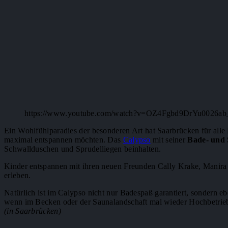
https://www.youtube.com/watch?v=OZ4Fgbd9DrYu0026a
Ein Wohlfühlparadies der besonderen Art hat Saarbrücken für alle
maximal entspannen möchten. Das
Calypso
mit seiner
Bade- und
Schwallduschen und Sprudelliegen beinhalten.
Kinder entspannen mit ihren neuen Freunden Cally Krake, Manir
erleben.
Natürlich ist im Calypso nicht nur Badespaß garantiert, sondern eb
wenn im Becken oder der Saunalandschaft mal wieder Hochbetrieb
(in Saarbrücken)