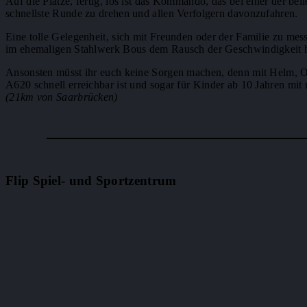
Auf die Plätze, fertig, los ist das Kommando, das bei einer der bel
schnellste Runde zu drehen und allen Verfolgern davonzufahren.
Eine tolle Gelegenheit, sich mit Freunden oder der Familie zu me
im ehemaligen Stahlwerk Bous dem Rausch der Geschwindigkeit hin
Ansonsten müsst ihr euch keine Sorgen machen, denn mit Helm, Over
A620 schnell erreichbar ist und sogar für Kinder ab 10 Jahren mit 
(21km von Saarbrücken)
Flip Spiel- und Sportzentrum