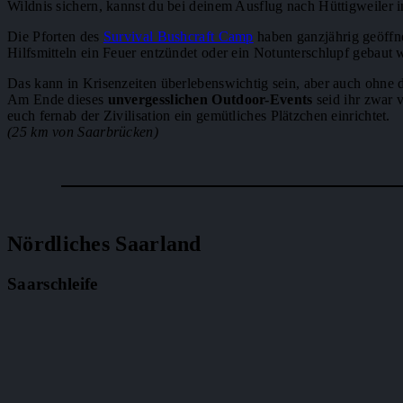
Wildnis sichern, kannst du bei deinem Ausflug nach Hüttigweiler i
Die Pforten des
Survival Bushcraft Camp
haben ganzjährig geöffne
Hilfsmitteln ein Feuer entzündet oder ein Notunterschlupf gebaut 
Das kann in Krisenzeiten überlebenswichtig sein, aber auch ohne 
Am Ende dieses
unvergesslichen Outdoor-Events
seid ihr zwar 
euch fernab der Zivilisation ein gemütliches Plätzchen einrichtet.
(25 km von Saarbrücken)
Nördliches Saarland
Saarschleife