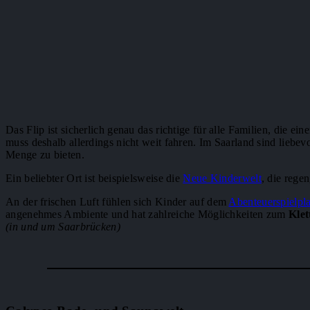
Das Flip ist sicherlich genau das richtige für alle Familien, die 
muss deshalb allerdings nicht weit fahren. Im Saarland sind liebevo
Menge zu bieten.
Ein beliebter Ort ist beispielsweise die
Neue Kinderwelt
, die rege
An der frischen Luft fühlen sich Kinder auf dem
Abenteuerspielpl
angenehmes Ambiente und hat zahlreiche Möglichkeiten zum
Klet
(in und um Saarbrücken)