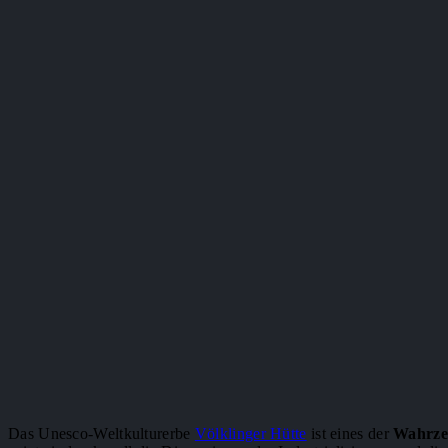
Das Unesco-Weltkulturerbe
Völklinger Hütte
ist eines der
Wahrzei