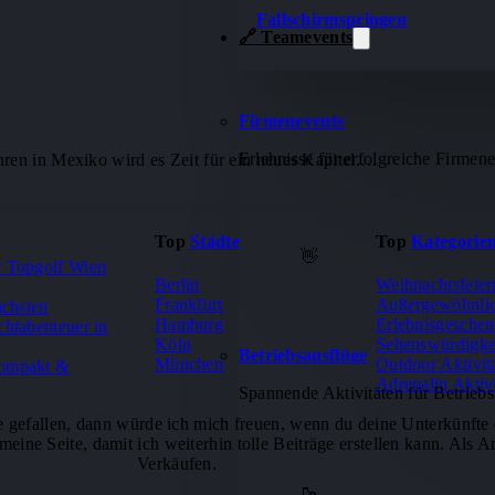
Fallschirmspringen
🔗 Teamevents
Firmenevents
Erlebnisse für erfolgreiche Firmene
ren in Mexiko wird es Zeit für ein neues Kapitel.…
Top
Städte
Top
Kategorie
👋
r Topgolf Wien
Berlin
Weihnachtsfeier
Frankfurt
Außergewöhnli
ächsten
Hamburg
Erlebnisgesche
chtabenteuer in
Köln
Sehenswürdigke
Betriebsausflüge
München
Outdoor Aktivit
kompakt &
Adrenalin Aktiv
Spannende Aktivitäten für Betriebs
e gefallen, dann würde ich mich freuen, wenn du deine Unterkünfte 
eine Seite, damit ich weiterhin tolle Beiträge erstellen kann. Als A
Verkäufen.
🥾