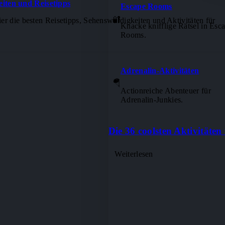
iten und Reisetipps
Escape Rooms
🔐
er die besten Reisetipps, Sehenswürdigkeiten und Aktivitäten für
Knacke knifflige Rätsel in Esc
Rooms.
Adrenalin-Aktivitäten
🪂
Actionreiche Abenteuer für
Adrenalin-Junkies.
Die 36 coolsten Aktivitäte
Weiterlesen