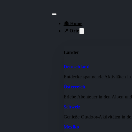
🏠 Home
📍 Orte
Länder
Deutschland
Entdecke spannende Aktivitäten in
Österreich
Erlebe Abenteuer in den Alpen und
Schweiz
Genieße Outdoor-Aktivitäten in de
Mexiko