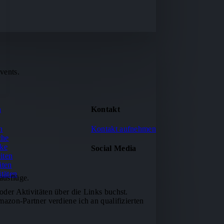
vents.
n
Kontakt
n
Kontakt aufnehmen
che
nke
Social Media
iten
äten
itäten
ausflüge.
oder Aktivitäten über die Links buchst.
mazon-Partner verdiene ich an qualifizierten