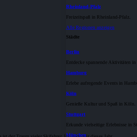
Rheinland-Pfalz
Freizeitspaß in Rheinland-Pfalz.
Alle Regionen anzeigen
Städte
Berlin
Entdecke spannende Aktivitäten in 
Hamburg
Erlebe aufregende Events in Hamb
Köln
Genieße Kultur und Spaß in Köln.
Stuttgart
Erkunde vielseitige Erlebnisse in St
München
st der Traum vieler Skifahrer. Ich habe mir dieses Jahr…