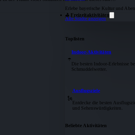
Erlebe bayerische Kultur und Abe
⛳ Freizeitaktivitäten
Alle Städte anzeigen
Toplisten
Indoor-Aktivitäten
☂️
Die besten Indoor-Erlebnisse be
Schmuddelwetter.
Ausflugsziele
🗽
Entdecke die besten Ausflugszi
und Sehenswürdigkeiten.
Beliebte Aktivitäten