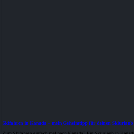
Skifahren in Kanada – mein Geheimtipp für deinen Skiurlaub
Zum Skifahren einfach mal nach Kanada? Ein Skiurlaub in Kanada i