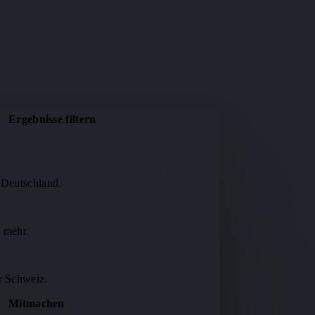
Ergebnisse filtern
Suchbegriff
Search content
 Deutschland.
Ort
Select content
Kategorie
 mehr.
Select content
Filter zurücksetzen ↺
r Schweiz.
Mitmachen