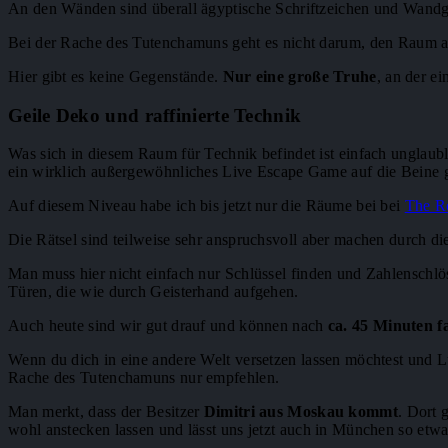
An den Wänden sind überall ägyptische Schriftzeichen und Wandg
Bei der Rache des Tutenchamuns geht es nicht darum, den Raum a
Hier gibt es keine Gegenstände.
Nur eine große Truhe
, an der e
Geile Deko und raffinierte Technik
Was sich in diesem Raum für Technik befindet ist einfach unglaub
ein wirklich außergewöhnliches Live Escape Game auf die Beine ge
Auf diesem Niveau habe ich bis jetzt nur die Räume bei bei
The 
Die Rätsel sind teilweise sehr anspruchsvoll aber machen durch di
Man muss hier nicht einfach nur Schlüssel finden und Zahlenschlös
Türen, die wie durch Geisterhand aufgehen.
Auch heute sind wir gut drauf und können nach
ca. 45 Minuten f
Wenn du dich in eine andere Welt versetzen lassen möchtest und Lu
Rache des Tutenchamuns nur empfehlen.
Man merkt, dass der Besitzer
Dimitri aus Moskau kommt
. Dort 
wohl anstecken lassen und lässt uns jetzt auch in München so etwa