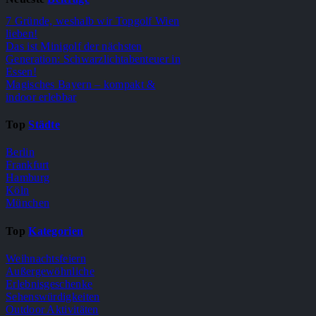
7 Gründe, weshalb wir Topgolf Wien
lieben!
Das ist Minigolf der nächsten
Generation: Schwarzlichtabenteuer in
Essen!
Magisches Bayern – kompakt &
indoor erlebbar
Top
Städte
Berlin
Frankfurt
Hamburg
Köln
München
Top
Kategorien
Weihnachtsfeiern
Außergewöhnliche
Erlebnisgeschenke
Sehenswürdigkeiten
Outdoor Aktivitäten