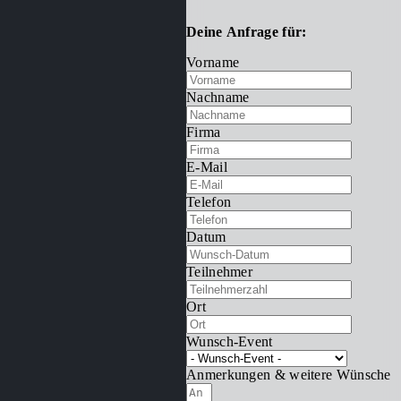
Deine Anfrage für:
Vorname
Nachname
Firma
E-Mail
Telefon
Datum
Teilnehmer
Ort
Wunsch-Event
Anmerkungen & weitere Wünsche