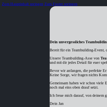
Zum Hauptinhalt springen
Zum Footer springen
Dein unvergessliches Teambuildi
Bereit für ein Teambuilding-Event, 
Unsere Teambuilding-Asse von
Tea
und mit dir jedes Detail für euer sp
Bevor wir anfangen, die perfekte Er
Keine Sorge, wir fragen nichts Komp
Gemeinsam haben wir schon viele Ev
noch mal eins oben drauf setzt.
Ich freue mich darauf, von deinem 
Dein Jan